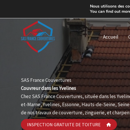
Aller
Nous utilisons des coo
06 48 56 90 42
au
You can find out mor
contenu
Accueil
SAS France Couvertures
Couvreur dans les Yvelines
Chez SAS France Couvertures, située dans les Yvelin
et-Marne, Yvelines, Essonne, Hauts-de-Seine, Seine-
de nos travaux de couverture, zinguerie, et charpent
INSPECTION GRATUITE DE TOITURE