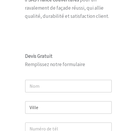
ravalement de façade réussi, qui allie
qualité, durabilité et satisfaction client.
Devis Gratuit
Remplissez notre formulaire
N
o
m
*
V
i
l
l
N
e
u